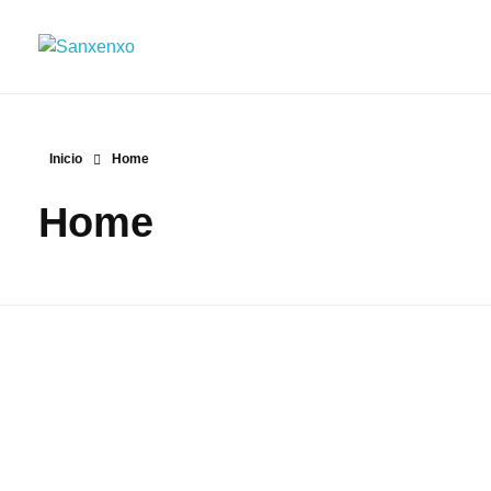
Sanxenxo
Venga a pasar unas buenas vacaciones
Inicio
Home
Home